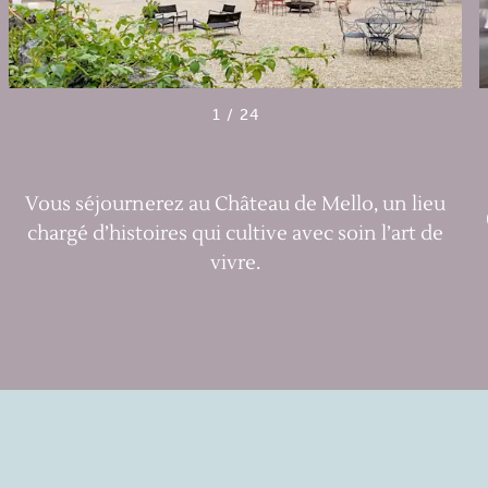
1
/
24
Vous séjournerez au Château de Mello, un lieu
chargé d’histoires qui cultive avec soin l’art de
vivre.