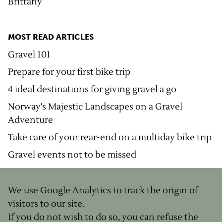
Brittany
MOST READ ARTICLES
Gravel 101
Prepare for your first bike trip
4 ideal destinations for giving gravel a go
Norway's Majestic Landscapes on a Gravel
Adventure
Take care of your rear-end on a multiday bike trip
Gravel events not to be missed
We use Google Analytics to track the origin of
© Copyright
2026
visitors to our site.
Legal notice
If you do not wish to do so, you can refuse the