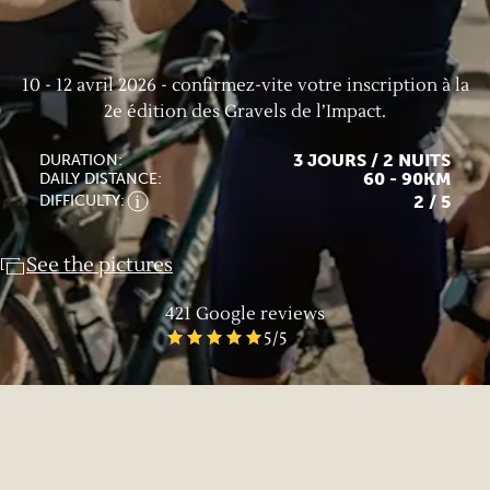
10 - 12 avril 2026 - confirmez-vite votre inscription à la
2e édition des Gravels de l’Impact.
3 JOURS / 2 NUITS
DURATION:
60 - 90KM
DAILY DISTANCE:
2
/ 5
DIFFICULTY:
See the pictures
421
Google reviews
5
/5