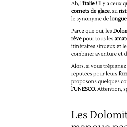
Ah, l’
Italie
! Il y a ceux
cornets de glace
, au
ris
le synonyme de
longue
Parce que oui, les
Dolom
rêve
pour tous les
amate
itinéraires sinueux et le
combiner aventure et d
Alors, si vous trépignez
réputées pour leurs
for
proposons quelques con
l’UNESCO
. Attention, s
Les Dolomit