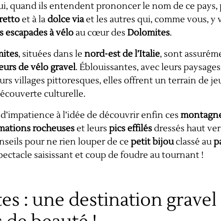
 qui, quand ils entendent prononcer le nom de ce pays,
tretto
et à la
dolce via
et les autres qui, comme vous, 
s escapades à vélo
au cœur des
Dolomites
.
ites
, situées dans le
nord-est de l’Italie
, sont assuré
urs de vélo gravel
. Éblouissantes, avec leurs paysages
urs villages pittoresques, elles offrent un terrain de je
écouverte culturelle.
 d’impatience à l’idée de découvrir enfin ces
montagne
mations rocheuses
et leurs
pics effilés
dressés haut vers
seils pour ne rien louper de ce
petit bijou
classé au
p
pectacle saisissant et coup de foudre au tournant !
es : une destination gravel