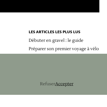
LES ARTICLES LES PLUS LUS
Débuter en gravel : le guide
Préparer son premier voyage à vélo
4 destinations faciles pour débuter
en gravel
Récit d'aventure - 5 jours
d'itinérance gravel en Norvège
Refuser
Accepter
Sauver ses fesses en itinérance à
vélo
Les évènements gravel à ne pas