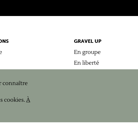
ONS
GRAVEL UP
e
En groupe
En liberté
s
Location
r connaître
Contactez-nous
ne
Évaluer mon niveau
s cookies.
À
Carte cadeau
Entreprise
usses
Journal