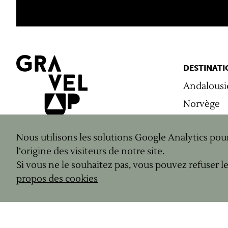
DESTINATI
Andalousi
Norvège
Pays Niçoi
421
avis Google
Nous utilisons les solutions Google Analytics pou
Alpilles
5
/5
l’origine des visiteurs de notre site.
Champag
Si vous ne le souhaitez pas, vous pouvez refuser le
Pyrénées
propos des cookies
Vosges
Grands Ca