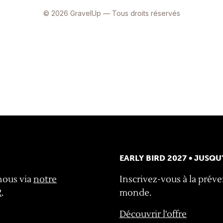
EARLY BIRD 2027 • JUSQU
nous via
notre
Inscrivez-vous à la préven
2
.
monde.
Découvrir l'offre