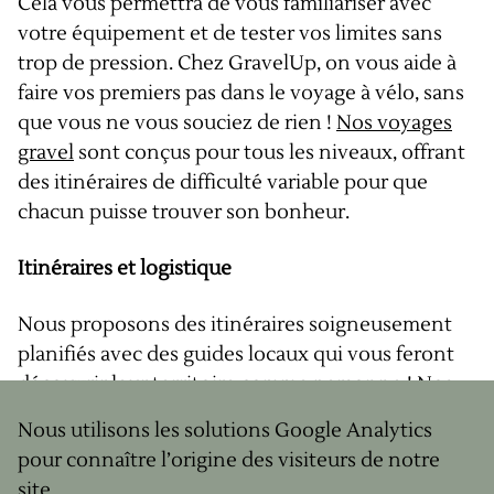
Cela vous permettra de vous familiariser avec
votre équipement et de tester vos limites sans
trop de pression. Chez GravelUp, on vous aide à
faire vos premiers pas dans le voyage à vélo, sans
que vous ne vous souciez de rien !
Nos voyages
gravel
sont conçus pour tous les niveaux, offrant
des itinéraires de difficulté variable pour que
chacun puisse trouver son bonheur.
Itinéraires et logistique
Nous proposons des itinéraires soigneusement
planifiés avec des guides locaux qui vous feront
découvrir leur territoire comme personne ! Nos
séjours sont tout inclus, avec des hébergements
Nous utilisons les solutions Google Analytics
confortables, des repas gourmands, un guide, un
pour connaître l’origine des visiteurs de notre
van d'assistance, des activités annexes comme
site.