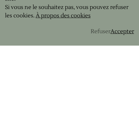
des séances de yoga et visites ainsi services de
Si vous ne le souhaitez pas, vous pouvez refuser
transport de bagages et les transferts depuis gares
les cookies.
À propos des cookies
et aéroports. Cela vous permet de vous
concentrer sur l'essentiel : profiter de votre
Refuser
Accepter
aventure à vélo.
Tous nos séjours sont disponibles sur notre
catalogue
:
Téléchargez le catalogue.
Alors convaincus ?
Débuter en gravel est une aventure excitante et
accessible. Avec le bon équipement, une bonne
préparation et l'envie de découvrir de nouveaux
horizons, vous êtes prêt à vous lancer. Nos
voyages à vélo gravel en France et en Europe