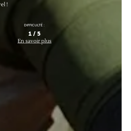
el !
DIFFICULTÉ :
1
/ 5
En savoir plus