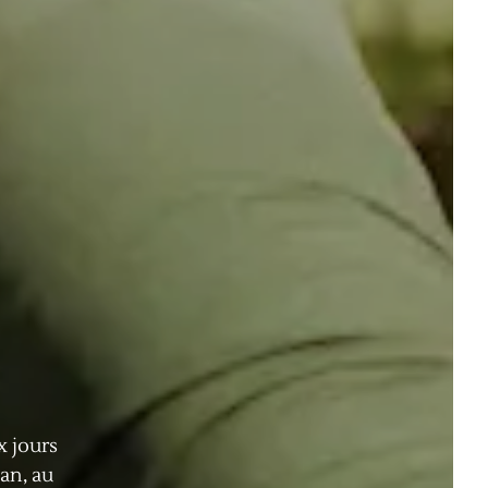
x jours
an, au