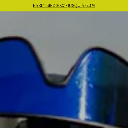
EARLY BIRD 2027 • JUSQU'À -20 %