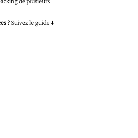
packing de plusieurs
es ?
Suivez le guide ⬇️