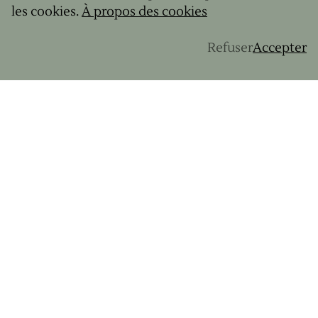
les cookies.
À propos des cookies
Refuser
Accepter
Envie de vivre une aventure gravel où la
nutrition, les produits locaux et le plaisir de table
font partie intégrante du voyage ? Découvrez nos
séjours gravel organisés
en France et en Europe,
parce qu'explorer à vélo, c'est aussi bien manger.