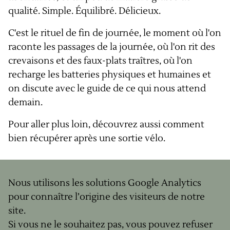
qualité. Simple. Équilibré. Délicieux.
C'est le rituel de fin de journée, le moment où l'on
raconte les passages de la journée, où l'on rit des
crevaisons et des faux-plats traîtres, où l'on
recharge les batteries physiques et humaines et
on discute avec le guide de ce qui nous attend
demain.
Pour aller plus loin, découvrez aussi
comment
bien récupérer après une sortie vélo
.
C'est ça, l'
esprit GravelUP
: une aventure
Nous utilisons les solutions Google Analytics
épicurienne de bout en bout !
pour connaître l’origine des visiteurs de notre
site.
Si vous ne le souhaitez pas, vous pouvez refuser