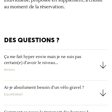
individuelle, proposée en supplément, à choisir
au moment de la réservation.
DES QUESTIONS ?
Ça me fait hyper envie mais je ne suis pas
certain(e) d’avoir le niveau...
Ça me fait hyper envie mais je ne suis pas certain(e) d
NIVEAU
Ai-je absolument besoin d’un vélo gravel ?
ÉQUIPEMENT
Ai-je absolument besoin d’un vélo gravel ?