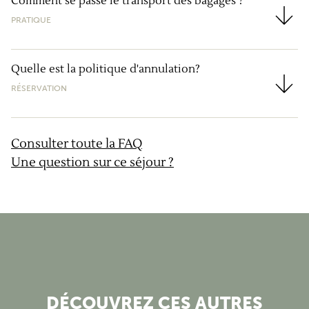
Comment se passe le transport des bagages ?
PRATIQUE
Comment se passe le transport des bagages ?
Quelle est la politique d'annulation?
RÉSERVATION
Quelle est la politique d'annulation?
Consulter toute la FAQ
Une question sur ce séjour ?
DÉCOUVREZ CES AUTRES