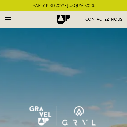
EARLY BIRD 2027 • JUSQU'À -20 %
CONTACTEZ-NOUS