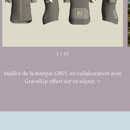
1
/
13
Maillot de la marque GRVL en collaboration avec
GravelUp offert sur ce séjour. ✨