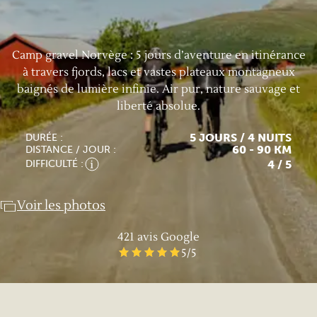
Camp gravel Norvège : 5 jours d’aventure en itinérance
à travers fjords, lacs et vastes plateaux montagneux
baignés de lumière infinie. Air pur, nature sauvage et
liberté absolue.
5 JOURS / 4 NUITS
DURÉE :
60 - 90 KM
DISTANCE / JOUR :
4
/ 5
DIFFICULTÉ :
Voir les photos
421
avis Google
5
/5