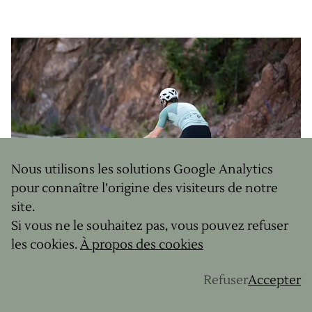
Nous utilisons les solutions Google Analytics
pour connaître l’origine des visiteurs de notre
site.
Si vous ne le souhaitez pas, vous pouvez refuser
les cookies.
À propos des cookies
Après une superbe montée sur une route fermée
Refuser
Accepter
offrant à nouveau unevue magnifique sur la