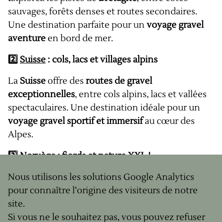
sauvages, forêts denses et routes secondaires.
Une destination parfaite pour un
voyage gravel
aventure
en bord de mer.
2️⃣
Suisse
: cols, lacs et villages alpins
La
Suisse
offre des
routes de gravel
exceptionnelles
, entre cols alpins, lacs et vallées
spectaculaires. Une destination idéale pour un
voyage gravel sportif et immersif
au cœur des
Alpes.
3️⃣
Norvège
: fjords et nature XXL !
Nous utilisons les solutions Google Analytics
Cap au Nord : un week-end gravel autour d’Oslo.
pour connaître l’origine des visiteurs de notre
Partez en
Norvège
pour un
séjour gravel
site.
nordique
unique. Entre fjords majestueux, forêts
Si vous ne le souhaitez pas, vous pouvez refuser
et routes infinies, cette destination est parfaite