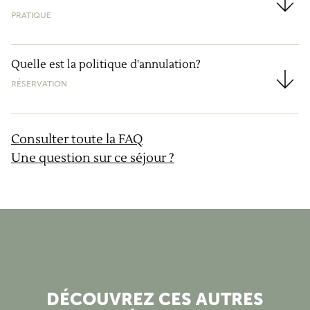
Dans quel type d'hébergement allons nous dormir ?
PRATIQUE
Quelle est la politique d'annulation?
RÉSERVATION
Quelle est la politique d'annulation?
Consulter toute la FAQ
Une question sur ce séjour ?
DÉCOUVREZ CES AUTRES