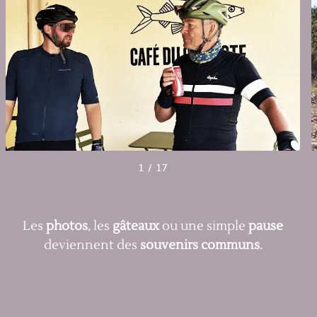
1
/
17
Les
photos
, les
gâteaux
ou une simple
pause
deviennent des
souvenirs communs
.