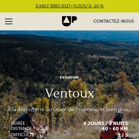
EARLY BIRD 2027 • JUSQU'À -20 %
CONTACTEZ-NOUS
EN GROUPE
Ventoux
À la découverte du Géant de Provence, et bien plus...
4 JOURS / 3 NUITS
DURÉE :
40 - 60 KM
DISTANCE / JOUR :
3
/ 5
DIFFICULTÉ :