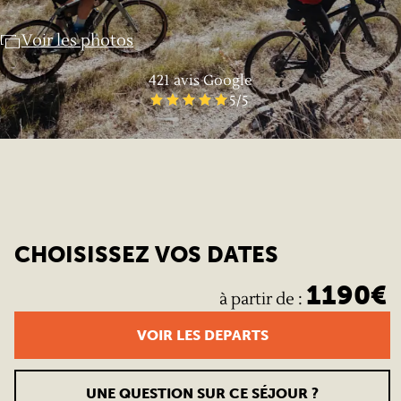
Voir les photos
421
avis Google
5
/5
CHOISISSEZ VOS DATES
1190
€
à partir de
:
VOIR LES DEPARTS
UNE QUESTION SUR CE SÉJOUR ?