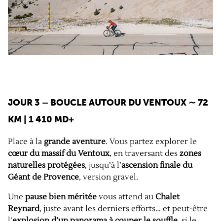
JOUR 3 – BOUCLE AUTOUR DU VENTOUX
∼
72
KM | 1 410 MD+
Place à la
grande aventure
. Vous partez explorer le
cœur du massif du Ventoux
, en traversant des
zones
naturelles protégées
, jusqu’à l’
ascension finale du
Géant de Provence
, version gravel.
Une
pause bien méritée
vous attend au
Chalet
Reynard
, juste avant les derniers efforts… et peut-être
l’
explosion d’un panorama à couper le souffle
, si le