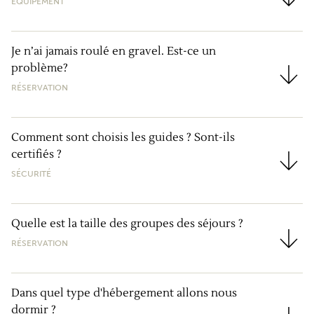
ÉQUIPEMENT
Ai-je absolument besoin d’un vélo gravel ?
Je n’ai jamais roulé en gravel. Est-ce un
problème?
Je n’ai jamais roulé en gravel. Est-ce un problème?
RÉSERVATION
Comment sont choisis les guides ? Sont-ils
certifiés ?
Comment sont choisis les guides ? Sont-ils certifiés 
SÉCURITÉ
Quelle est la taille des groupes des séjours ?
RÉSERVATION
Quelle est la taille des groupes des séjours ?
Dans quel type d'hébergement allons nous
dormir ?