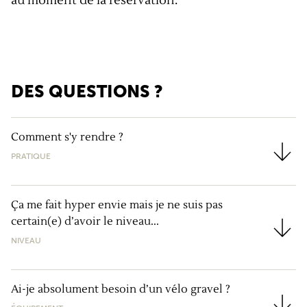
au moment de la réservation.
DES QUESTIONS ?
Comment s'y rendre ?
PRATIQUE
Comment s'y rendre ?
Ça me fait hyper envie mais je ne suis pas
certain(e) d’avoir le niveau...
Ça me fait hyper envie mais je ne suis pas certain(e) d
NIVEAU
Ai-je absolument besoin d’un vélo gravel ?