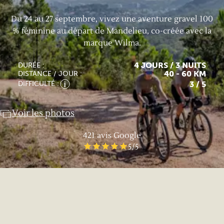
Du 24 au 27 septembre, vivez une aventure gravel 100
% féminine au départ de Mandelieu, co-créée avec la
marque Wilma.
4 JOURS / 3 NUITS
DURÉE :
40 - 60 KM
DISTANCE / JOUR :
3
/ 5
DIFFICULTÉ :
Voir les photos
421
avis Google
5
/5