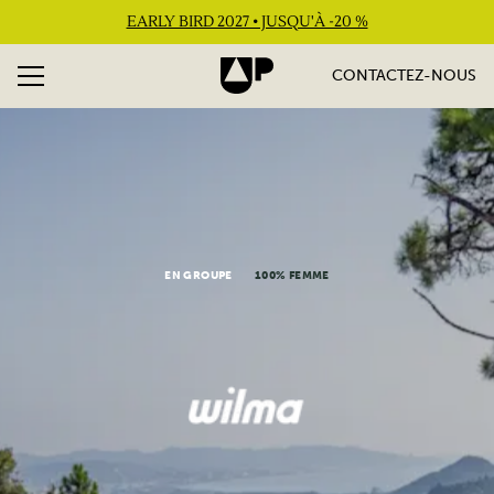
EARLY BIRD 2027 • JUSQU'À -20 %
CONTACTEZ-NOUS
EN GROUPE
100% FEMME