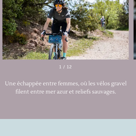
1
/
12
Une échappée entre femmes, où les vélos gravel
filent entre mer azur et reliefs sauvages.