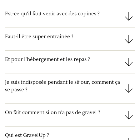
Est-ce qu’il faut venir avec des copines ?
Est-ce qu’il faut venir avec des copines ?
Faut-il être super entraînée ?
Faut-il être super entraînée ?
Et pour l’hébergement et les repas ?
Et pour l’hébergement et les repas ?
Je suis indisposée pendant le séjour, comment ça
se passe ?
Je suis indisposée pendant le séjour, comment ça se
On fait comment si on n'a pas de gravel ?
On fait comment si on n'a pas de gravel ?
Qui est GravelUp ?