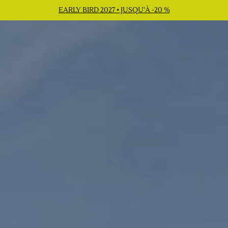
EARLY BIRD 2027 • JUSQU'À -20 %