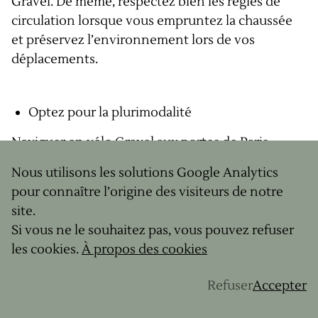
Gravel. De même, respectez bien les règles de
circulation lorsque vous empruntez la chaussée
et préservez l’environnement lors de vos
déplacements.
Optez pour la plurimodalité
Naviguer en vélo Gravel aux portes de Paris
présente l’avantage de pouvoir combiner
Nous utilisons les solutions Google Analytics
certaines destinations avec un trajet en train et
pour connaître l’origine des visiteurs de notre
d’éviter ainsi les zones urbanisées. Prendre le
site.
train à l’aller ou au retour vous permet de
Si vous ne le souhaitez pas, vous pouvez refuser
maximiser le temps passé sur les sentiers et de
les cookies.
À propos des cookies
réellement profiter.
Refuser
Accepter
Une aubaine pour les amateurs de Gravel un peu
pressés !