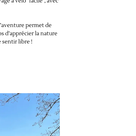
ge à vélo "facile", avec
d’aventure permet de
 d’apprécier la nature
sentir libre !