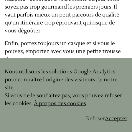
soyez pas trop gourmand les premiers jours. Il
vaut parfois mieux un petit parcours de qualité
qu’un itinéraire trop éprouvant qui risque de
vous dégoûter.
Enfin, portez toujours un casque et si vous le
pouvez, emportez avec vous une petite trousse
de premiers secours.
Nous utilisons les solutions Google Analytics
pour connaître l’origine des visiteurs de notre
Ne pas oublier de s’hydrater
site.
En été, les températures peuvent facilement
Si vous ne le souhaitez pas, vous pouvez refuser
grimper. De fait, il est très important de rester
les cookies.
À propos des cookies
correctement hydraté. Assurez-vous d’emporter
suffisamment d’eau, prévoyez plusieurs bidons et
Refuser
Accepter
pourquoi pas un sac d’hydratation. N’oubliez pas