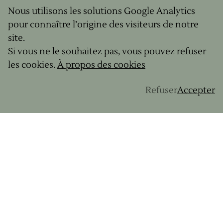
Nous utilisons les solutions Google Analytics
pour connaître l’origine des visiteurs de notre
site.
Si vous ne le souhaitez pas, vous pouvez refuser
les cookies.
À propos des cookies
Refuser
Accepter
Et si vous étiez accompagné pour
votre premier bikepacking ?