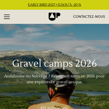
EARLY BIRD 2027 • JUSQU'À -20 %
CONTACTEZ-NOUS
Gravel camps 2026
Andalousie ou Norvège ? Rejoignez-nous en 2026 pour
une expérience gravel unique.
421
avis Google