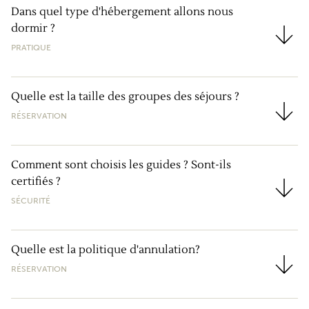
Dans quel type d'hébergement allons nous
dormir ?
Dans quel type d'hébergement allons nous dormir ?
PRATIQUE
Quelle est la taille des groupes des séjours ?
RÉSERVATION
Quelle est la taille des groupes des séjours ?
Comment sont choisis les guides ? Sont-ils
certifiés ?
Comment sont choisis les guides ? Sont-ils certifiés 
SÉCURITÉ
Quelle est la politique d'annulation?
RÉSERVATION
Quelle est la politique d'annulation?