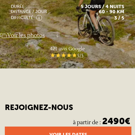
5 JOURS / 4 NUITS
DURÉE :
60 - 90 KM
DISTANCE / JOUR :
3
/ 5
DIFFICULTÉ :
Voir les photos
421
avis Google
5
/5
REJOIGNEZ-NOUS
2490
€
à partir de
:
VOIR LES DATES