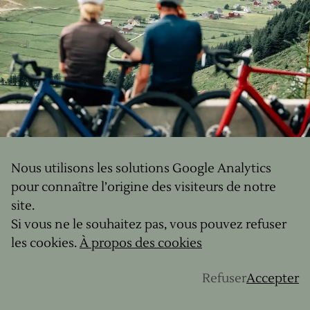
Nous utilisons les solutions Google Analytics
pour connaître l’origine des visiteurs de notre
site.
GRAVEL UP, DES SÉJOURS
Si vous ne le souhaitez pas, vous pouvez refuser
GRAVEL POUR PARTIR À LA
les cookies.
À propos des cookies
DÉCOUVERTE DE LA NORVÈGE.
Refuser
Accepter
Notre équipe a conçu deux parcours pour satisfaire