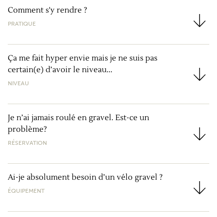
Comment s'y rendre ?
PRATIQUE
Comment s'y rendre ?
Ça me fait hyper envie mais je ne suis pas
certain(e) d’avoir le niveau...
Ça me fait hyper envie mais je ne suis pas certain(e) d
NIVEAU
Je n’ai jamais roulé en gravel. Est-ce un
problème?
Je n’ai jamais roulé en gravel. Est-ce un problème?
RÉSERVATION
Ai-je absolument besoin d’un vélo gravel ?
ÉQUIPEMENT
Ai-je absolument besoin d’un vélo gravel ?