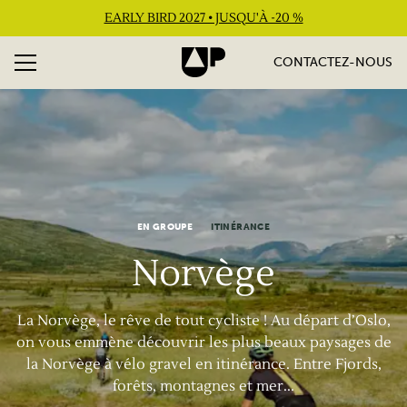
EARLY BIRD 2027 • JUSQU'À -20 %
CONTACTEZ-NOUS
EN GROUPE
ITINÉRANCE
Norvège
La Norvège, le rêve de tout cycliste ! Au départ d’Oslo,
on vous emmène découvrir les plus beaux paysages de
la Norvège à vélo gravel en itinérance. Entre Fjords,
forêts, montagnes et mer...