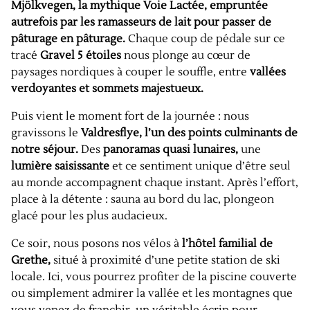
Mjölkvegen, la mythique Voie Lactée, empruntée
autrefois par les ramasseurs de lait pour passer de
pâturage en pâturage.
Chaque coup de pédale sur ce
tracé
Gravel 5 étoiles
nous plonge au cœur de
paysages nordiques à couper le souffle, entre
vallées
verdoyantes et sommets majestueux.
Puis vient le moment fort de la journée : nous
gravissons le
Valdresflye, l’un des points culminants de
notre séjour.
Des
panoramas quasi lunaires,
une
lumière saisissante
et ce sentiment unique d’être seul
au monde accompagnent chaque instant. Après l’effort,
place à la détente : sauna au bord du lac, plongeon
glacé pour les plus audacieux.
Ce soir, nous posons nos vélos à
l’hôtel familial de
Grethe,
situé à proximité d’une petite station de ski
locale. Ici, vous pourrez profiter de la piscine couverte
ou simplement admirer la vallée et les montagnes que
vous venez de franchir, un véritable écrin pour